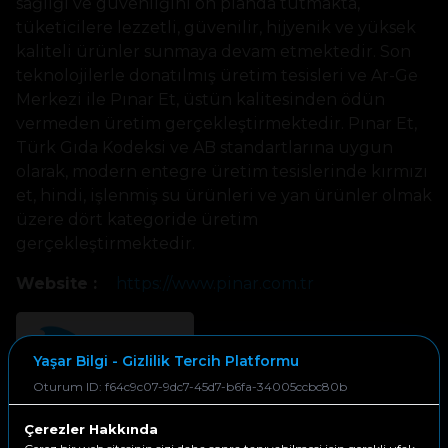
sağlığı ve güvenliğini ön planda tutmakta,
tüketicilere lezzetli, güvenilir, hijyenik ve yüksek
kaliteli ürünler sunmaya devam etmektedir. Son
teknolojilerle donatılmış üretim tesisleri ve Ar-Ge
Merkezi ile Pınar Et, üstün kalitesinden ödün
vermeden üretim gerçekleştirmektedir. Pınar Et,
Türk Gıda Kodeksi ve AB standartlarına uygun
olarak, modern entegre üretim tesislerinde kırmızı
et, hindi, işlenmiş su ürünleri ve yan ürünler olmak
üzere dört kategoride üretim
gerçekleştirmektedir.
Website :
https://www.pinar.com.tr
Yaşar Bilgi - Gizlilik Tercih Platformu
Oturum ID: f64c9c07-9dc7-45d7-b6fa-34005ccbc80b
Çerezler Hakkında