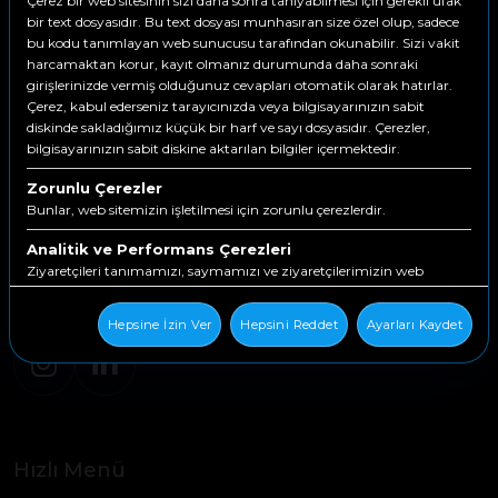
Çerez bir web sitesinin sizi daha sonra tanıyabilmesi için gerekli ufak
bir text dosyasıdır. Bu text dosyası munhasıran size özel olup, sadece
bu kodu tanımlayan web sunucusu tarafından okunabilir. Sizi vakit
harcamaktan korur, kayıt olmanız durumunda daha sonraki
girişlerinizde vermiş olduğunuz cevapları otomatik olarak hatırlar.
Çerez, kabul ederseniz tarayıcınızda veya bilgisayarınızın sabit
diskinde sakladığımız küçük bir harf ve sayı dosyasıdır. Çerezler,
bilgisayarınızın sabit diskine aktarılan bilgiler içermektedir.
Zorunlu Çerezler
İş Yönetimi Yazılımlarında Sonuca Katkı Yapan
Bunlar, web sitemizin işletilmesi için zorunlu çerezlerdir.
Sürdürülebilir Çözümler
Analitik ve Performans Çerezleri
Ziyaretçileri tanımamızı, saymamızı ve ziyaretçilerimizin web
Yaşar Bilgi A.Ş bir
Kuruluşudur
sitemizin çevresinde nasıl hareket ettiklerini görmemizi sağlarlar.
Hepsine İzin Ver
Hepsini Reddet
Ayarları Kaydet
İşlevsellik Çerezleri
Bunlar, web sitemize geri döndüğünüzde sizi tanımak için kullanılır.
Hızlı Menü