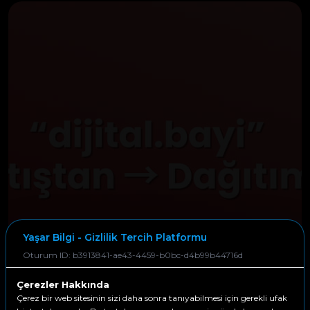
Yaşar Bilgi - Gizlilik Tercih Platformu
Oturum ID: b3913841-ae43-4459-b0bc-d4b99b44716d
Çerezler Hakkında
Çerez bir web sitesinin sizi daha sonra tanıyabilmesi için gerekli ufak