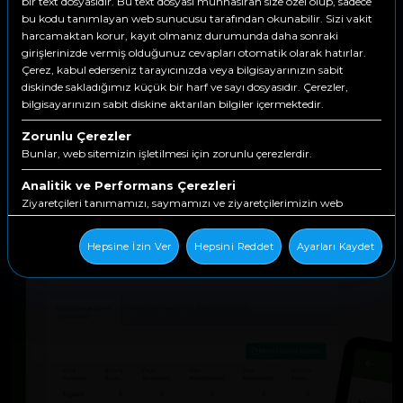
bir text dosyasıdır. Bu text dosyası munhasıran size özel olup, sadece
bu kodu tanımlayan web sunucusu tarafından okunabilir. Sizi vakit
harcamaktan korur, kayıt olmanız durumunda daha sonraki
girişlerinizde vermiş olduğunuz cevapları otomatik olarak hatırlar.
Çerez, kabul ederseniz tarayıcınızda veya bilgisayarınızın sabit
diskinde sakladığımız küçük bir harf ve sayı dosyasıdır. Çerezler,
bilgisayarınızın sabit diskine aktarılan bilgiler içermektedir.
Zorunlu Çerezler
Bunlar, web sitemizin işletilmesi için zorunlu çerezlerdir.
Analitik ve Performans Çerezleri
Ziyaretçileri tanımamızı, saymamızı ve ziyaretçilerimizin web
sitemizin çevresinde nasıl hareket ettiklerini görmemizi sağlarlar.
Hepsine İzin Ver
Hepsini Reddet
Ayarları Kaydet
İşlevsellik Çerezleri
Bunlar, web sitemize geri döndüğünüzde sizi tanımak için kullanılır.