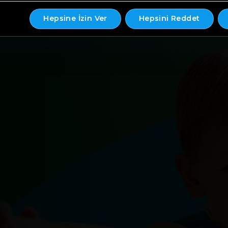
Hepsine İzin Ver
Hepsini Reddet