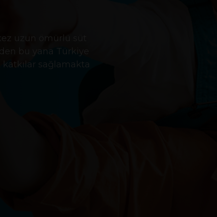
k kez uzun ömürlü süt
ünden bu yana Türkiye
k katkılar sağlamakta