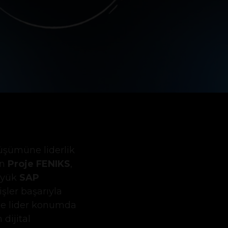
önüşümüne liderlik
an
Proje FENIKS
,
büyük
SAP
şler başarıyla
de lider konumda
dijital