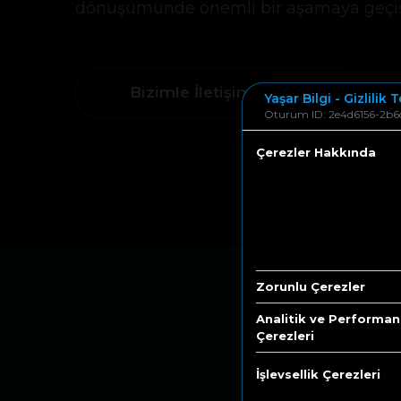
dönüşümünde önemli bir aşamaya geçiş 
Bizimle İletişime Geçin
Yaşar Bilgi - Gizlilik
Oturum ID: 2e4d6156-2b6
Çerezler Hakkında
Zorunlu Çerezler
Analitik ve Performan
Çerezleri
İşlevsellik Çerezleri