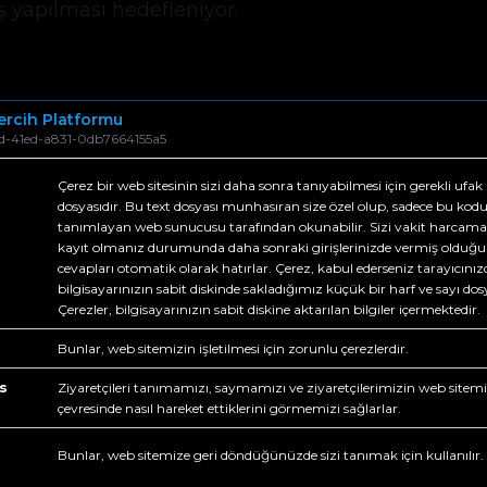
yapılması hedefleniyor.
 Tercih Platformu
d-41ed-a831-0db7664155a5
Çerez bir web sitesinin sizi daha sonra tanıyabilmesi için gerekli ufak 
dosyasıdır. Bu text dosyası munhasıran size özel olup, sadece bu kod
tanımlayan web sunucusu tarafından okunabilir. Sizi vakit harcama
Referanslarımız
kayıt olmanız durumunda daha sonraki girişlerinizde vermiş olduğ
cevapları otomatik olarak hatırlar. Çerez, kabul ederseniz tarayıcını
bilgisayarınızın sabit diskinde sakladığımız küçük bir harf ve sayı dosy
Çerezler, bilgisayarınızın sabit diskine aktarılan bilgiler içermektedir.
Bunlar, web sitemizin işletilmesi için zorunlu çerezlerdir.
s
Ziyaretçileri tanımamızı, saymamızı ve ziyaretçilerimizin web sitem
çevresinde nasıl hareket ettiklerini görmemizi sağlarlar.
Bunlar, web sitemize geri döndüğünüzde sizi tanımak için kullanılır.