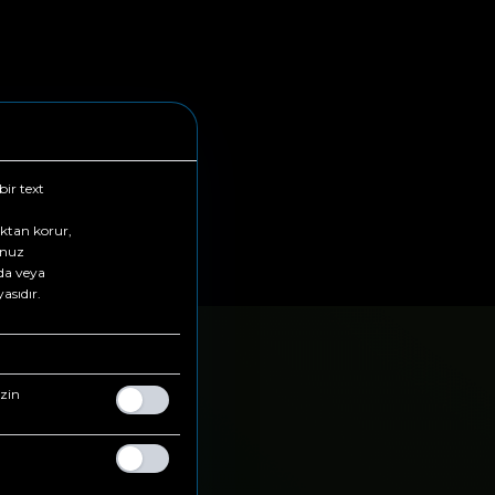
bir text
u
ktan korur,
unuz
zda veya
asıdır.
izin