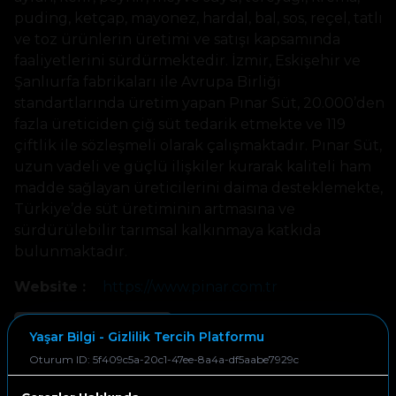
puding, ketçap, mayonez, hardal, bal, sos, reçel, tatlı
ve toz ürünlerin üretimi ve satışı kapsamında
faaliyetlerini sürdürmektedir. İzmir, Eskişehir ve
Şanlıurfa fabrikaları ile Avrupa Birliği
standartlarında üretim yapan Pınar Süt, 20.000’den
fazla üreticiden çiğ süt tedarik etmekte ve 119
çiftlik ile sözleşmeli olarak çalışmaktadır. Pınar Süt,
uzun vadeli ve güçlü ilişkiler kurarak kaliteli ham
madde sağlayan üreticilerini daima desteklemekte,
Türkiye’de süt üretiminin artmasına ve
sürdürülebilir tarımsal kalkınmaya katkıda
bulunmaktadır.
Website :
https://www.pinar.com.tr
Yaşar Bilgi - Gizlilik Tercih Platformu
Oturum ID: 5f409c5a-20c1-47ee-8a4a-df5aabe7929c