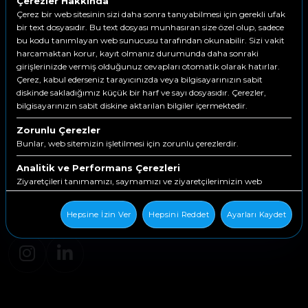
Çerezler Hakkında
Çerez bir web sitesinin sizi daha sonra tanıyabilmesi için gerekli ufak
bir text dosyasıdır. Bu text dosyası munhasıran size özel olup, sadece
bu kodu tanımlayan web sunucusu tarafından okunabilir. Sizi vakit
harcamaktan korur, kayıt olmanız durumunda daha sonraki
girişlerinizde vermiş olduğunuz cevapları otomatik olarak hatırlar.
Çerez, kabul ederseniz tarayıcınızda veya bilgisayarınızın sabit
diskinde sakladığımız küçük bir harf ve sayı dosyasıdır. Çerezler,
bilgisayarınızın sabit diskine aktarılan bilgiler içermektedir.
Zorunlu Çerezler
Bunlar, web sitemizin işletilmesi için zorunlu çerezlerdir.
İş Yönetimi Yazılımlarında Sonuca Katkı Yapan
Analitik ve Performans Çerezleri
Sürdürülebilir Çözümler
Ziyaretçileri tanımamızı, saymamızı ve ziyaretçilerimizin web
sitemizin çevresinde nasıl hareket ettiklerini görmemizi sağlarlar.
Yaşar Bilgi A.Ş bir
Kuruluşudur
Hepsine İzin Ver
Hepsini Reddet
Ayarları Kaydet
İşlevsellik Çerezleri
Bunlar, web sitemize geri döndüğünüzde sizi tanımak için kullanılır.