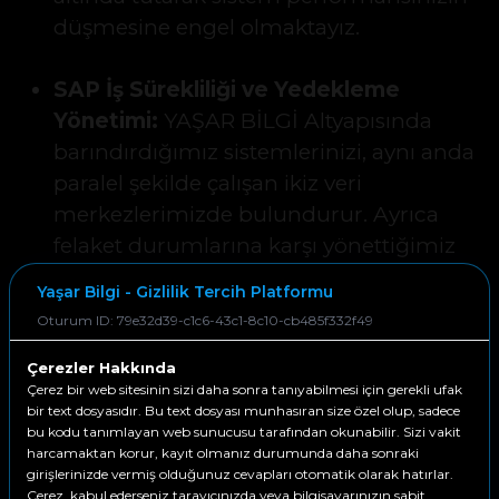
düşmesine engel olmaktayız.
SAP İş Sürekliliği ve Yedekleme
Yönetimi:
YAŞAR BİLGİ Altyapısında
barındırdığımız sistemlerinizi, aynı anda
paralel şekilde çalışan ikiz veri
merkezlerimizde bulundurur. Ayrıca
felaket durumlarına karşı yönettiğimiz
felaket kurtarma veri merkezimizde
Yaşar Bilgi - Gizlilik Tercih Platformu
sistemlerinizin yedeklerini
Oturum ID: 79e32d39-c1c6-43c1-8c10-cb485f332f49
konuşlandırarak, sistem duruşlarınızı en
asgari düzeye indirgemekteyiz. Bu
Çerezler Hakkında
Çerez bir web sitesinin sizi daha sonra tanıyabilmesi için gerekli ufak
sayede iş sürekliliğinize destek
bir text dosyasıdır. Bu text dosyası munhasıran size özel olup, sadece
olmaktayız. Verilerinizin anlık, günlük
bu kodu tanımlayan web sunucusu tarafından okunabilir. Sizi vakit
harcamaktan korur, kayıt olmanız durumunda daha sonraki
haftalık, aylık ve yıllık yedeklerini güvenli
girişlerinizde vermiş olduğunuz cevapları otomatik olarak hatırlar.
ortamlarda tutmaktayız.
Çerez, kabul ederseniz tarayıcınızda veya bilgisayarınızın sabit