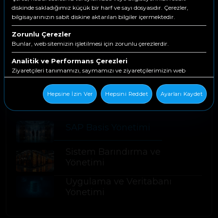
diskinde sakladığımız küçük bir harf ve sayı dosyasıdır. Çerezler,
bilgisayarınızın sabit diskine aktarılan bilgiler içermektedir.
Acil Durum Destek:
Uzman kadromuz
Zorunlu Çerezler
ile 7/24 tüm sorunlarınıza destek
Bunlar, web sitemizin işletilmesi için zorunlu çerezlerdir.
oluyoruz.
Analitik ve Performans Çerezleri
Ziyaretçileri tanımamızı, saymamızı ve ziyaretçilerimizin web
sitemizin çevresinde nasıl hareket ettiklerini görmemizi sağlarlar.
Hepsine İzin Ver
Hepsini Reddet
Ayarları Kaydet
Altyapı Hizmetleri
İşlevsellik Çerezleri
Bunlar, web sitemize geri döndüğünüzde sizi tanımak için kullanılır.
SAP Basis Yönetimi
Sistem Barındırma ve
Yönetimi
Uygulama ve Veritabanı
Yönetimi