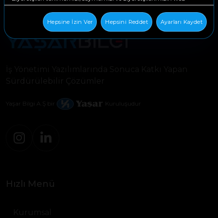
sitemizin çevresinde nasıl hareket ettiklerini görmemizi sağlarlar.
Hepsine İzin Ver
Hepsini Reddet
Ayarları Kaydet
İşlevsellik Çerezleri
Bunlar, web sitemize geri döndüğünüzde sizi tanımak için kullanılır.
İş Yönetimi Yazılımlarında Sonuca Katkı Yapan
Sürdürülebilir Çözümler
Yaşar Bilgi A.Ş bir
Kuruluşudur
Hızlı Menü
Kurumsal