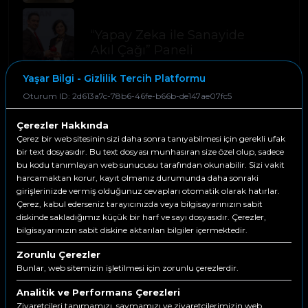
“Yapay Zeka ile Sanayide
Akıl Çağı” Paneli
Yaşar Bilgi - Gizlilik Tercih Platformu
Oturum ID: 2d613a7c-78b6-46fe-b66b-de147ae07fc5
Çerezler Hakkında
Çerez bir web sitesinin sizi daha sonra tanıyabilmesi için gerekli ufak
bir text dosyasıdır. Bu text dosyası munhasıran size özel olup, sadece
Bizimle İletişime Geçin
bu kodu tanımlayan web sunucusu tarafından okunabilir. Sizi vakit
harcamaktan korur, kayıt olmanız durumunda daha sonraki
girişlerinizde vermiş olduğunuz cevapları otomatik olarak hatırlar.
+90 232 355 1000
Çerez, kabul ederseniz tarayıcınızda veya bilgisayarınızın sabit
diskinde sakladığımız küçük bir harf ve sayı dosyasıdır. Çerezler,
info@yasarbilgi.com.tr
bilgisayarınızın sabit diskine aktarılan bilgiler içermektedir.
Zorunlu Çerezler
Bunlar, web sitemizin işletilmesi için zorunlu çerezlerdir.
Analitik ve Performans Çerezleri
Ziyaretçileri tanımamızı, saymamızı ve ziyaretçilerimizin web