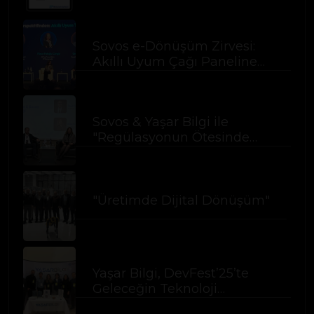
Sertifikasını Almaya Hak
Kazandı
Sovos e-Dönüşüm Zirvesi:
Akıllı Uyum Çağı Paneline
Katıldık
Sovos & Yaşar Bilgi ile
"Regülasyonun Ötesinde
Stratejik Uyum" Buluşması
İzmir’de Gerçekleşti
"Üretimde Dijital Dönüşüm"
Yaşar Bilgi, DevFest’25’te
Geleceğin Teknoloji
Yetenekleriyle Buluştu